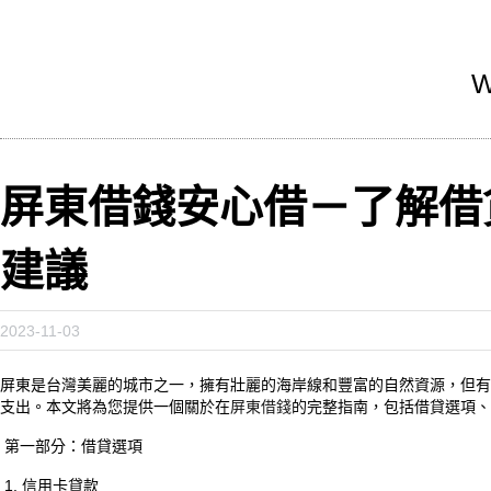
W
屏東借錢安心借－了解借
建議
2023-11-03
屏東是台灣美麗的城市之一，擁有壯麗的海岸線和豐富的自然資源，但有
支出。本文將為您提供一個關於在
屏東借錢
的完整指南，包括借貸選項、
第一部分：借貸選項
1. 信用卡貸款