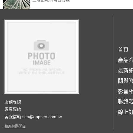
首頁
產品
最新
問與
影音
聯絡
服務專線
專真專線
線上
客服信箱
seo@appseo.com.tw
蘋果網路開店