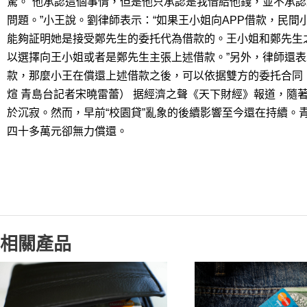
驚。“他承認這個事情，但是他只承認是我借給他錢，並不承
問題。”小王說。劉律師表示：“如果王小姐向APP借款，民
能夠証明她是接受鄭先生的委托代為借款的。王小姐和鄭先生
以選擇向王小姐或者是鄭先生主張上述借款。”另外，律師還表
款，那麼小王在償還上述借款之後，可以依据雙方的委托合同，
煊 青島台記者宋曉雷蕾） 据經濟之聲《天下財經》報道，隨
於沉寂。然而，早前“校園貸”亂象的後續影響至今還在持續。
四十多萬元卻無力償還。
相關產品